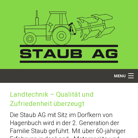
MENU
Startseite
Landtechnik – Qualität und
Zufriedenheit überzeugt
Über uns
Die Staub AG mit Sitz im Dorfkern von
Dienstleistungen
Hagenbuch wird in der 2. Generation der
Familie Staub geführt. Mit über 60-jähriger
Produkte